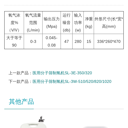
氧气浓
氧气流量
运行
输入
输出压力
净重
外形尺寸(长*宽*
度%
范围
噪音
功率
(Mpa)
(kg)
高(mm)
（V/V）
(L/min)
(db)
(w)
大于等于
0.045-
0-3
47
280
15
336*260*470
90
0.08
上一款产品：
医用分子筛制氧机SL-3E-350/320
下一款产品：
医用分子筛制氧机SL-3W-510/520/820/1020
其他产品